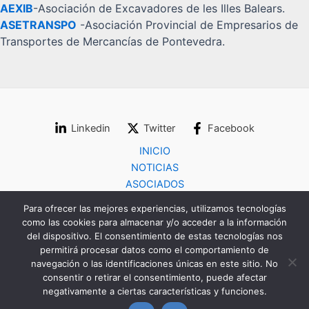
AEXIB
-Asociación de Excavadores de les Illes Balears.
ASETRANSPO
-Asociación Provincial de Empresarios de
Transportes de Mercancías de Pontevedra.
Linkedin
Twitter
Facebook
INICIO
NOTICIAS
ASOCIADOS
COLABORADORES
Para ofrecer las mejores experiencias, utilizamos tecnologías
CONTACTO
como las cookies para almacenar y/o acceder a la información
del dispositivo. El consentimiento de estas tecnologías nos
permitirá procesar datos como el comportamiento de
navegación o las identificaciones únicas en este sitio. No
consentir o retirar el consentimiento, puede afectar
negativamente a ciertas características y funciones.
Copyright © 2026 FENAEX