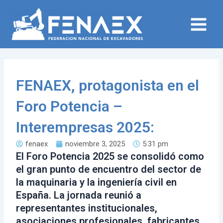
Ir
Main
al
Menu
contenido
FENAEX, protagonista en el
Foro Potencia –
Interempresas 2025:
fenaex
noviembre 3, 2025
5:31 pm
El Foro Potencia 2025 se consolidó como
el gran punto de encuentro del sector de
la maquinaria y la ingeniería civil en
España. La jornada reunió a
representantes institucionales,
asociaciones profesionales, fabricantes