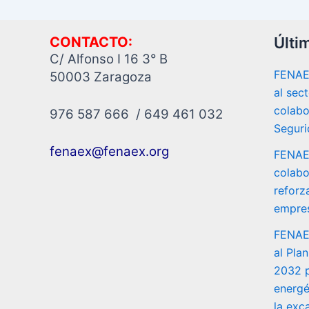
CONTACTO:
Últi
C/ Alfonso I 16 3° B
FENAEX
50003 Zaragoza
al sec
colab
976 587 666 / 649 461 032
Seguri
fenaex@fenaex.org
FENAEX
colabo
reforza
empres
FENAEX
al Pla
2032 p
energé
la exc