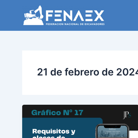
Ir
al
contenido
21 de febrero de 202