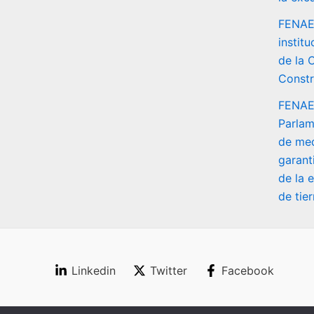
FENAEX
instit
de la 
Constr
FENAEX
Parlam
de med
garanti
de la 
de tier
Linkedin
Twitter
Facebook