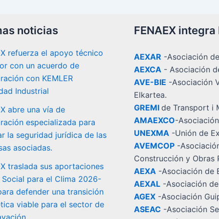
mas noticias
FENAEX integra 
 refuerza el apoyo técnico
AEXAR
-Asociación de
tor con un acuerdo de
AEXCA
- Asociación d
oración con KEMLER
AVE-BIE
-Asociación V
dad Industrial
Elkartea.
GREMI
de Transport i
 abre una vía de
AMAEXCO
-Asociació
ración especializada para
UNEXMA
-Unión de Ex
r la seguridad jurídica de las
AVEMCOP
-Asociación
as asociadas.
Construcción y Obras P
 traslada sus aportaciones
AEXA
-Asociación de 
n Social para el Clima 2026-
AEXAL
-Asociación de
ara defender una transición
AGEX
-Asociación Gui
tica viable para el sector de
ASEAC
-Asociación Se
avación.