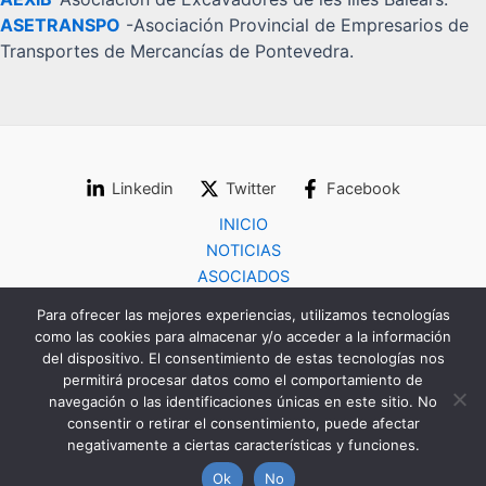
ASETRANSPO
-Asociación Provincial de Empresarios de
Transportes de Mercancías de Pontevedra.
Linkedin
Twitter
Facebook
INICIO
NOTICIAS
ASOCIADOS
COLABORADORES
Para ofrecer las mejores experiencias, utilizamos tecnologías
CONTACTO
como las cookies para almacenar y/o acceder a la información
del dispositivo. El consentimiento de estas tecnologías nos
permitirá procesar datos como el comportamiento de
navegación o las identificaciones únicas en este sitio. No
consentir o retirar el consentimiento, puede afectar
negativamente a ciertas características y funciones.
Copyright © 2026 FENAEX
Ok
No